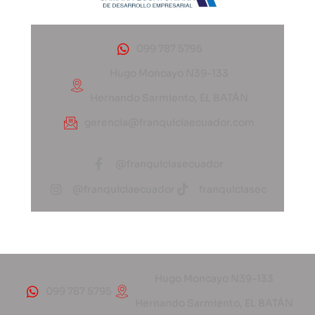
099 787 5795
Hugo Moncayo N39-133
Hernando Sarmiento, EL BATÁN
gerencia@franquiciaecuador.com
@franquiciasecuador
@franquiciaecuador
franquiciasec
Hugo Moncayo N39-133
099 787 5795
Hernando Sarmiento, EL BATÁN