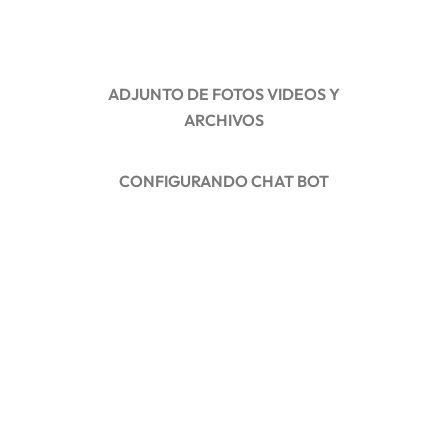
ADJUNTO DE FOTOS VIDEOS Y
ARCHIVOS
CONFIGURANDO CHAT BOT
Únete a más de 5 mil
empresas que han
aumentado sus ventas
en Perú, Panamá, Chile,
Argentina, Colombia,