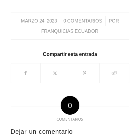
/
/
MARZO 24, 2023
0 COMENTARIOS
POR
FRANQUICIAS ECUADOR
Compartir esta entrada
0
COMENTARIOS
Dejar un comentario