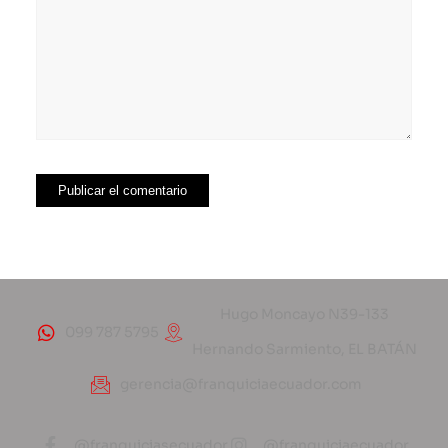
Hugo Moncayo N39-133
099 787 5795
Hernando Sarmiento, EL BATÁN
gerencia@franquiciaecuador.com
@franquiciasecuador
@franquiciaecuador