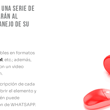
 una serie de
arán al
anejo de su
bles en formatos
el
, etc.; además,
on un video
n.
cripción de cada
rir el elemento y
bién puede
otón de WHATSAPP.