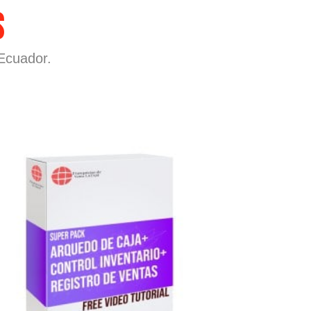
S
Ecuador.