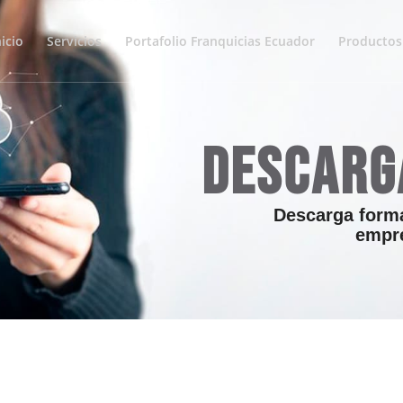
nicio
Servicios
Portafolio Franquicias Ecuador
Productos 
DESCARG
Descarga forma
empr