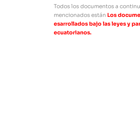
Todos los documentos a contin
mencionados están
Los docume
esarrollados bajo las leyes y p
ecuatorianos.
¿Le ha pasado que necesita
negocio y no hay adaptados co
¿Le ha pasado que los formato
son de otros países?