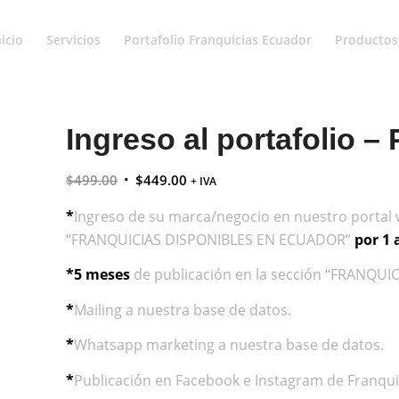
nicio
Servicios
Portafolio Franquicias Ecuador
Productos 
Ingreso al portafolio 
$
499.00
$
449.00
+ IVA
*
Ingreso de su marca/negocio en nuestro portal 
“FRANQUICIAS DISPONIBLES EN ECUADOR”
por 1 
*5 meses
de publicación en la sección “FRANQUI
*
Mailing a nuestra base de datos.
*
Whatsapp marketing a nuestra base de datos.
*
Publicación en Facebook e Instagram de Franqui