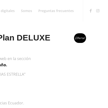
digitales
Somos
Preguntas frecuentes
– Plan DELUXE
¡Oferta!
web en la sección
año.
CIAS ESTRELLA”
cias Ecuador.