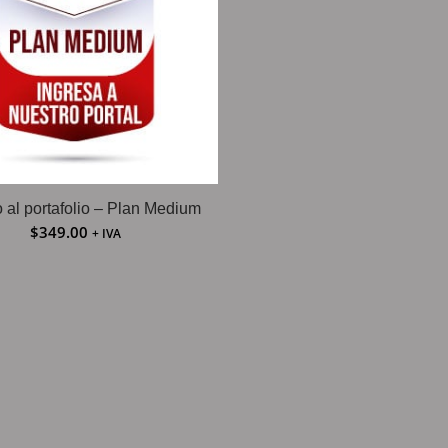
o al portafolio – Plan Medium
$
349.00
+ IVA