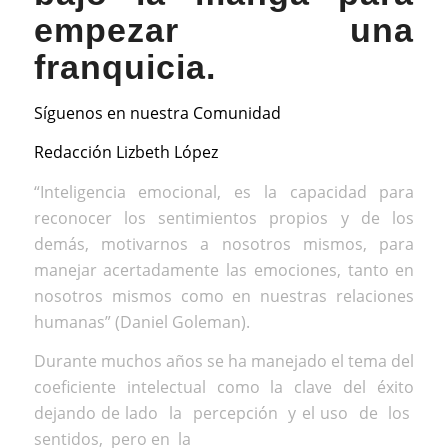
empezar una
franquicia.
Síguenos en nuestra
Comunidad
Redacción Lizbeth López
“Inteligencia emocional, es la capacidad para
reconocer los sentimientos propios y de los
demás, motivarnos a nosotros mismos, para
manejar acertadamente las emociones, tanto en
nosotros mismos como en nuestras relaciones
humanas” (Daniel Goleman).
Durante muchos años se ha manejado el tema del
coeficiente intelectual como la clave del éxito
dejando de lado la percepción y el uso de los
sentidos, pero en la