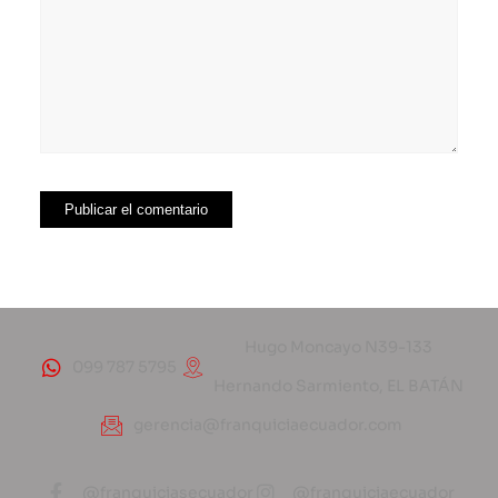
Hugo Moncayo N39-133
099 787 5795
Hernando Sarmiento, EL BATÁN
gerencia@franquiciaecuador.com
@franquiciasecuador
@franquiciaecuador