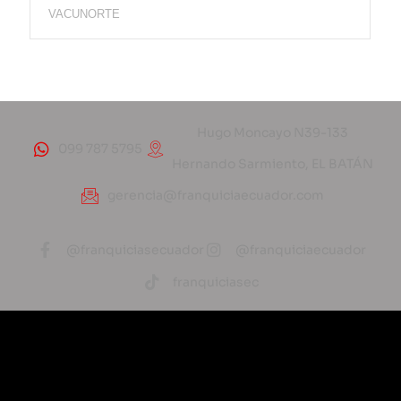
VACUNORTE
Hugo Moncayo N39-133
099 787 5795
Hernando Sarmiento, EL BATÁN
gerencia@franquiciaecuador.com
@franquiciasecuador
@franquiciaecuador
franquiciasec