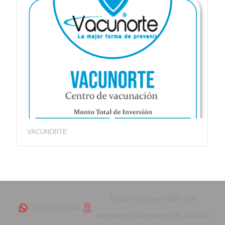
VACUNORTE
Hugo Moncayo N39-133
099 787 5795
Hernando Sarmiento, EL BATÁN