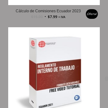
Cálculo de Comisiones Ecuador 2023
¡Oferta!
$
15.00
$
7.99
+ IVA