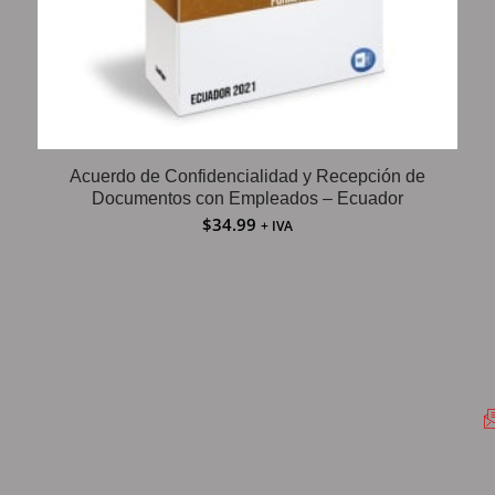
Acuerdo de Confidencialidad y Recepción de
Documentos con Empleados – Ecuador
$
34.99
+ IVA