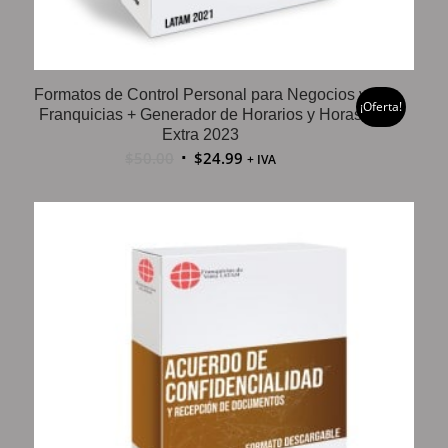
Formatos de Control Personal para Negocios y
¡Oferta!
Franquicias + Generador de Horarios y Horas
Extra 2023
$
50.00
$
24.99
+ IVA