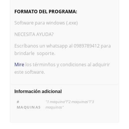
FORMATO DEL PROGRAMA:
Software para windows (.exe)
NECESITA AYUDA?
Escríbanos un whatsapp al 0989789412 para
brindarle soporte.
Mire
los términños y condiciones al adquirir
este software.
Información adicional
#
"1 maquina"l"2 maquinas"l"3
MAQUINAS
maquinas"