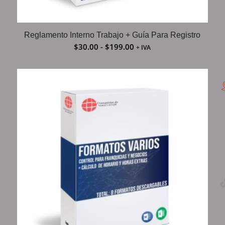
Reglamento Interno Trabajo + Guía Para Registro
$
30.00
-
$
199.00
+ IVA