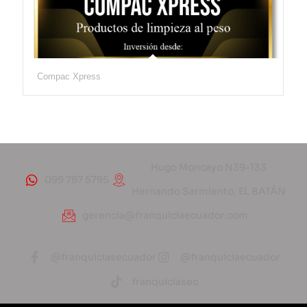
Compac Xpress
Hugo Moncayo N39-133
099 787 5795
Hernando Sarmiento, EL BATÁN
gerencia@franquiciaecuador.com
@franquiciasecuador
@franquiciaecuador
franquiciasec