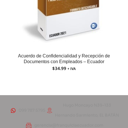
Acuerdo de Confidencialidad y Recepción de
Documentos con Empleados – Ecuador
$
34.99
+ IVA
Hugo Moncayo N39-133
099 787 5795
Hernando Sarmiento, EL BATÁN
gerencia@franquiciaecuador.com