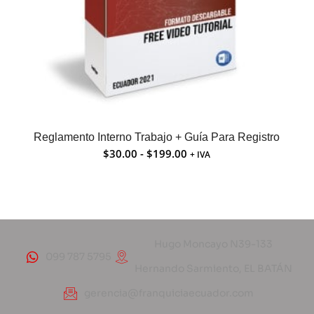
Reglamento Interno Trabajo + Guía Para Registro
$
30.00
-
$
199.00
+ IVA
Hugo Moncayo N39-133
099 787 5795
Hernando Sarmiento, EL BATÁN
gerencia@franquiciaecuador.com