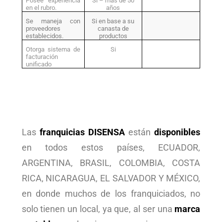
Posee experiencia
Si – más de 50
en el rubro.
años
Se maneja con
Si en base a su
proveedores
canasta de
establecidos.
productos
Otorga sistema de
Si
facturación
unificado
Las
franquicias DISENSA
están
disponibles
en todos estos países, ECUADOR,
ARGENTINA, BRASIL, COLOMBIA, COSTA
RICA, NICARAGUA, EL SALVADOR Y MÉXICO,
en donde muchos de los franquiciados, no
solo tienen un local, ya que, al ser una
marca