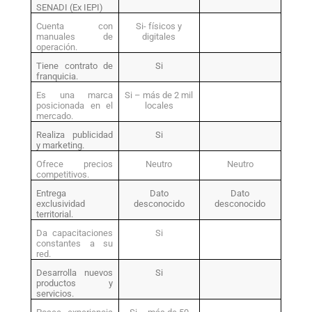
SENADI (Ex IEPI)
Cuenta con
Si- físicos y
manuales de
digitales
operación.
Tiene contrato de
Si
franquicia.
Es una marca
Si – más de 2 mil
posicionada en el
locales
mercado.
Realiza publicidad
Si
y marketing.
Ofrece precios
Neutro
Neutro
competitivos.
Entrega
Dato
Dato
exclusividad
desconocido
desconocido
territorial.
Da capacitaciones
Si
constantes a su
red.
Desarrolla nuevos
Si
productos y
servicios.