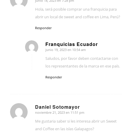
junio 18, 2023 en 7:28 pm
Dice:
Hola, será posible comprar una franquicia para
abrir un local de sweet and coffee en Lima, Perú?
Responder
Franquicias Ecuador
junio 19, 2023 en 10:54 am
Dice:
Saludos, por favor deben contactarse con
los representantes de la marca en ese país.
Responder
Daniel Sotomayor
noviembre 21, 2023 en 11:51 pm
Dice:
Me gustaria saber si les interesa abrir un Sweet
and Coffee en las islas Galapagos?