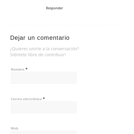
Responder
Dejar un comentario
¿Quieres unirte a la conversación?
Siéntete libre de contribuir!
*
Nombre
*
Correo electrónico
Web