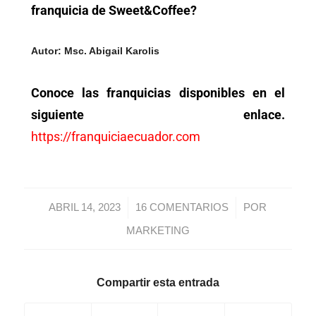
franquicia de Sweet&Coffee?
Autor: Msc. Abigail Karolis
Conoce las franquicias disponibles en el
siguiente enlace.
https://franquiciaecuador.com
/
/
ABRIL 14, 2023
16 COMENTARIOS
POR
MARKETING
Compartir esta entrada